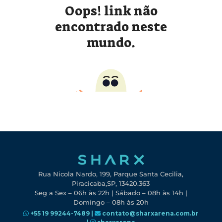
Rua Nicola Nardo, 199, Parque Santa Cecilia,
Piracicaba,SP, 13420.363
Seg a Sex – 06h às 22h | Sábado – 08h às 14h |
Domingo – 08h às 20h
+55 19 99244-7489 |
contato@sharxarena.com.br