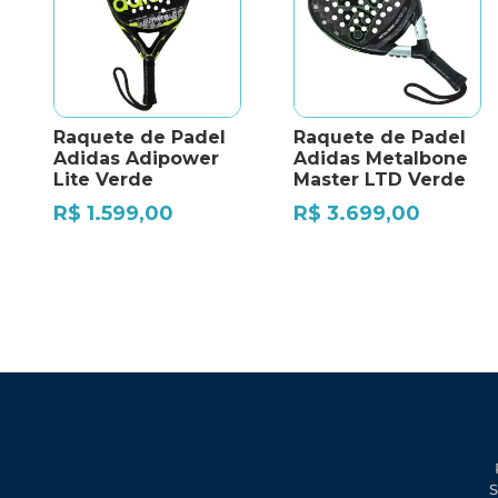
Raquete de Padel
Raquete de Padel
Adidas Adipower
Adidas Metalbone
Lite Verde
Master LTD Verde
R$
1.599,00
R$
3.699,00
S