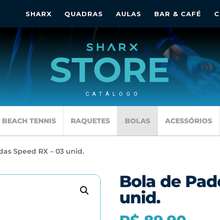
SHARX
QUADRAS
AULAS
BAR & CAFÉ
C
STORE
CATÁLOGO
BEACH TENNIS
RAQUETES
BOLAS
ACESSÓRIOS
das Speed RX – 03 unid.
Bola de Pad
unid.