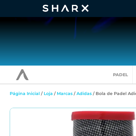
PADEL
Página Inicial
/
Loja
/
Marcas
/
Adidas
/ Bola de Padel Adi