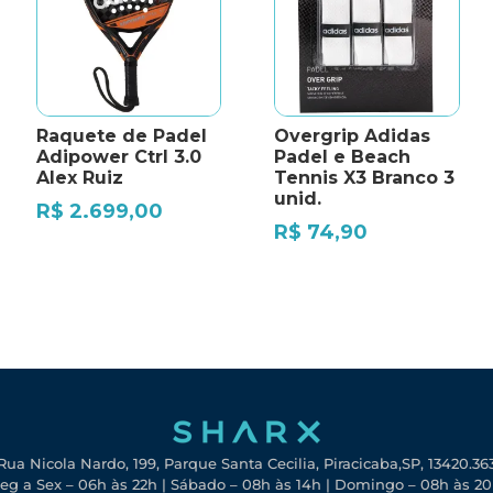
Raquete de Padel
Overgrip Adidas
Adipower Ctrl 3.0
Padel e Beach
Alex Ruiz
Tennis X3 Branco 3
unid.
R$
2.699,00
R$
74,90
Rua Nicola Nardo, 199, Parque Santa Cecilia, Piracicaba,SP, 13420.36
eg a Sex – 06h às 22h | Sábado – 08h às 14h | Domingo – 08h às 2