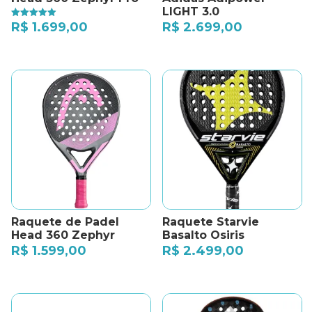
LIGHT 3.0
R$
2.699,00
R$
1.699,00
Avaliação
5.00
de 5
Raquete de Padel
Raquete Starvie
Head 360 Zephyr
Basalto Osiris
R$
1.599,00
R$
2.499,00