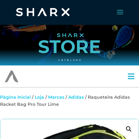
STORE
CATÁLOGO
Página Inicial
/
Loja
/
Marcas
/
Adidas
/ Raqueteira Adidas
Racket Bag Pro Tour Lime