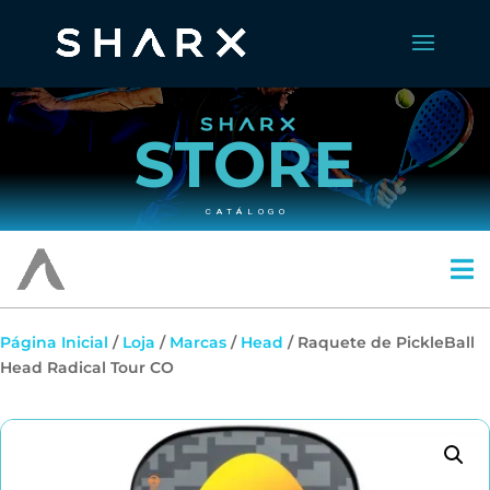
STORE
CATÁLOGO
Página Inicial
/
Loja
/
Marcas
/
Head
/ Raquete de PickleBall
Head Radical Tour CO