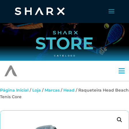
STORE
CATÁLOGO
Página Inicial
/
Loja
/
Marcas
/
Head
/ Raqueteira Head Beach
Tenis Core