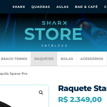
SHARX
QUADRAS
AULAS
BAR & CAFÉ
C
STORE
CATÁLOGO
BEACH TENNIS
RAQUETES
BOLAS
ACESSÓRIOS
Aquila Space Pro
Raquete Sta
R$
2.349,00