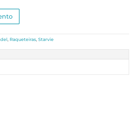
ento
del
,
Raqueteiras
,
Starvie