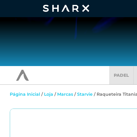
PADEL
Página Inicial
/
Loja
/
Marcas
/
Starvie
/ Raqueteira Titani