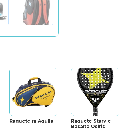
Raqueteira Aquila
Raquete Starvie
Basalto Osiris