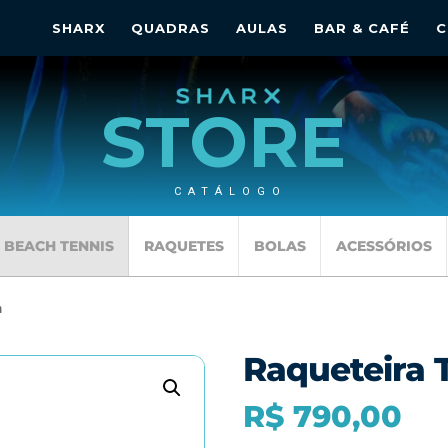
SHARX
QUADRAS
AULAS
BAR & CAFÉ
C
STORE
CATÁLOGO
BEACH TENNIS
RAQUETES
BOLAS
ACESSÓRIOS
a
Raqueteira T
R$
790,00