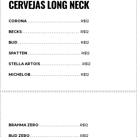
CERVEJAS LONG NECK
CORONA
. . . . . . . . . . . . . . . . . . . . . . . . . . . . . R$12
BECKS
. . . . . . . . . . . . . . . . . . . . . . . . . . . . . . . R$12
BUD
. . . . . . . . . . . . . . . . . . . . . . . . . . . . . . . . . . R$12
SPATTEN
. . . . . . . . . . . . . . . . . . . . . . . . . . . . . R$12
STELLA ARTOIS
. . . . . . . . . . . . . . . . . . . . . . .R$12
MICHELOB
. . . . . . . . . . . . . . . . . . . . . . . . . . . R$12
BRAHMA ZERO
. . . . . . . . . . . . . . . . . . . . . . R$12
BUD ZERO
. . . . . . . . . . . . . . . . . . . . . . . . . . . R$12