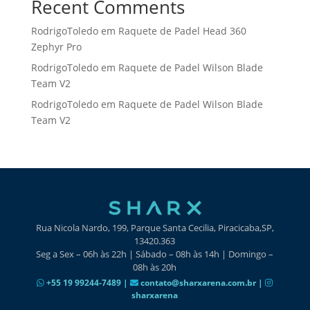
Recent Comments
RodrigoToledo
em
Raquete de Padel Head 360
Zephyr Pro
RodrigoToledo
em
Raquete de Padel Wilson Blade
Team V2
RodrigoToledo
em
Raquete de Padel Wilson Blade
Team V2
Rua Nicola Nardo, 199, Parque Santa Cecilia, Piracicaba,SP,
13420.363
Seg a Sex – 06h às 22h | Sábado – 08h às 14h | Domingo –
08h às 20h
+55 19 99244-7489 |
contato@sharxarena.com.br |
sharxarena