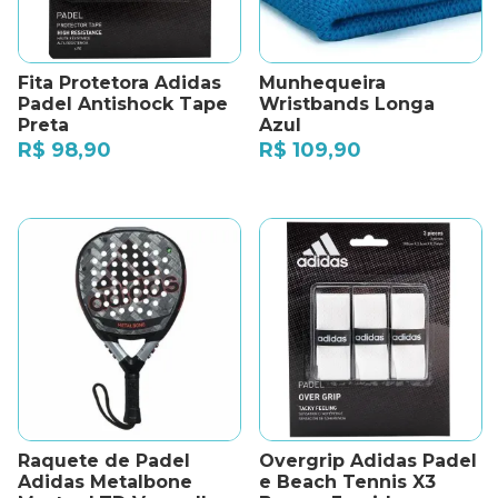
Fita Protetora Adidas
Munhequeira
Padel Antishock Tape
Wristbands Longa
Preta
Azul
R$
98,90
R$
109,90
Raquete de Padel
Overgrip Adidas Padel
Adidas Metalbone
e Beach Tennis X3