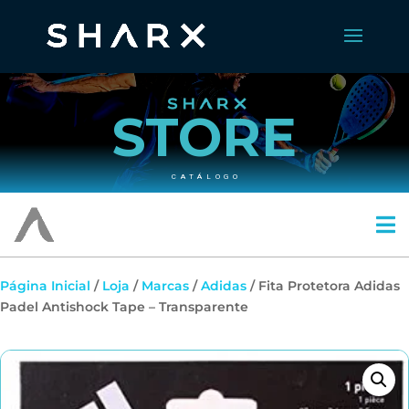
STORE
CATÁLOGO
Página Inicial
/
Loja
/
Marcas
/
Adidas
/ Fita Protetora Adidas
Padel Antishock Tape – Transparente